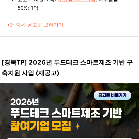
50%: 1억
👉
상세 공고문 보러가기
[
경북TP
]
2026년 푸드테크 스마트제조 기반 구
축지원 사업
(재공고)