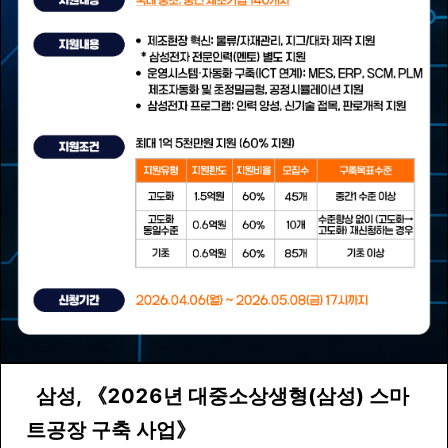
삼성
,
《
2026년 대중소상생형(삼성) 스마
트공장 구축
사업
》